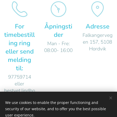
For
Åpningsti
Adresse
timebestill
der
Falkangerveg
en 157, 5108
ing ring
Man - Fre:
Hordvik
08:00- 16:00
eller send
melding
til:
97759714
eller
hestvet.lindbo
rg@gmail.co
We use cookies to enable the proper functioning and
m
security of our website, and to offer you the best possible
user experience.